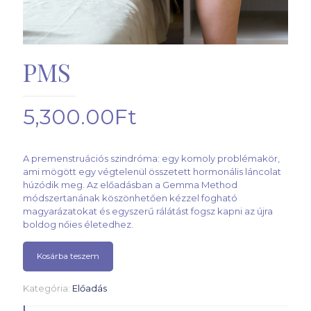
PMS
5,300.00
Ft
A premenstruációs szindróma: egy komoly problémakör,
ami mögött egy végtelenül összetett hormonális láncolat
húzódik meg. Az előadásban a Gemma Method
módszertanának köszönhetően kézzel fogható
magyarázatokat és egyszerű rálátást fogsz kapni az újra
boldog nőies életedhez.
Kosárba teszem
Kategória:
Előadás