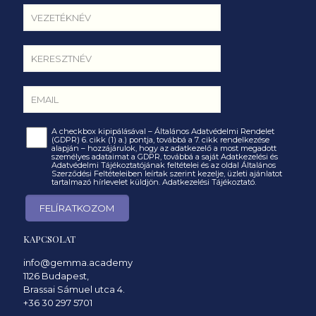
A checkbox kipipálásával – Általános Adatvédelmi Rendelet
(GDPR) 6. cikk (1) a.) pontja, továbbá a 7. cikk rendelkezése
alapján – hozzájárulok, hogy az adatkezelő a most megadott
személyes adataimat a GDPR, továbbá a saját Adatkezelési és
Adatvédelmi Tájékoztatójának feltételei és az oldal Általános
Szerződési Feltételeiben leírtak szerint kezelje, üzleti ajánlatot
tartalmazó hírlevelet küldjön.
Adatkezelési Tájékoztató.
KAPCSOLAT
info@gemma.academy
1126 Budapest,
Brassai Sámuel utca 4.
+36 30 297 5701