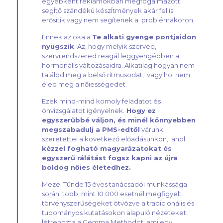
egyébként reklámokban megfogalmazott
segÍtő szándékú készÍtmények akár fel is
erősítik vagy nem segítenek a problémakörön.
Ennek az oka a
Te alkati gyenge pontjaidon
nyugszik
. Az, hogy melyik szerved,
szervrendszered reagál leggyengébben a
hormonális változásaidra. Alkatilag hogyan nem
találod meg a belső ritmusodat, vagy hol nem
éled meg a nőiességedet.
Ezek mind-mind komoly feladatot és
önvizsgálatot igényelnek.
Hogy ez
egyszerűbbé váljon, és minél könnyebben
megszabadulj a PMS-edtől
várunk
szeretettel a következő előadásunkon, ahol
kézzel fogható magyarázatokat és
egyszerű rálátást fogsz kapni az újra
boldog nőies életedhez.
Mezei Tünde 15 éves tanácsadói munkássága
során, több, mint 10.000 esetnél megfigyelt
törvényszerűségeket ötvözve a tradicionális és
tudományos kutatásokon alapuló nézeteket,
létrehozta a Gemma Methodot, ami egy