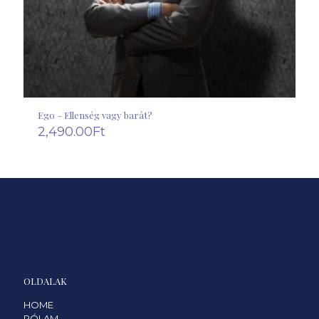
Ego – Ellenség vagy barát?
2,490.00
Ft
OLDALAK
HOME
RÓLAM