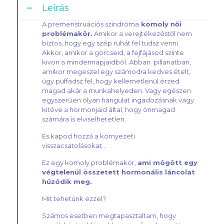
Leírás
A premenstruációs szindróma
komoly női
problémakör.
Amikor a verejtékezéstől nem
biztos, hogy egy szép ruhát fel tudsz venni.
Akkor, amikor a görcseid, a fejfájásod szinte
kivon a mindennapjaidból. Abban pillanatban,
amikor megeszel egy számodra kedves ételt,
úgy puffadsz fel, hogy kellemetlenül érzed
magad akár a munkahelyeden. Vagy egészen
egyszerűen olyan hangulat ingadozásnak vagy
kitéve a hormonjaid által, hogy önmagad
számára is elviselhetetlen.
És kapod hozzá a környezeti
visszacsatolásokat…
Ez egy komoly problémakör,
ami mögött egy
végtelenül összetett hormonális láncolat
húzódik meg.
Mit tehetünk ezzel?
Számos esetben megtapasztaltam, hogy