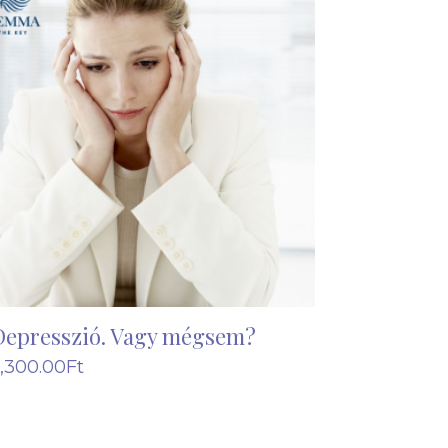
Depresszió. Vagy mégsem?
,300.00
Ft