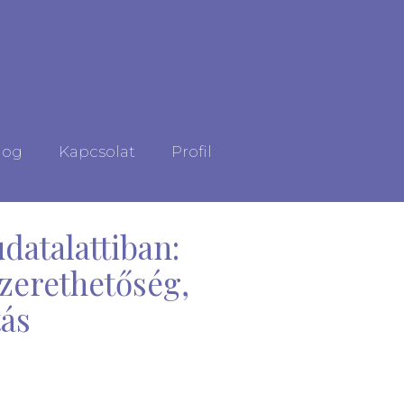
log
Kapcsolat
Profil
udatalattiban:
zerethetőség,
ás