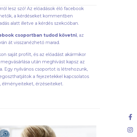
ről lesz szó! Az előadások élő facebook
thetők, a kérdéseket kommentben
adás alatt illetve a kérdés szekcióban.
acebook csoportban tudod követni
, az
rán át visszanézhető marad.
n saját profilt, és az előadást akármikor
y megvásárlása után meghívást kapsz az
a. Egy nyilvános csoportot is létrehozunk,
goszthatjátok a fejezetekkel kapcsolatos
t, élményeiteket, érzéseiteket.