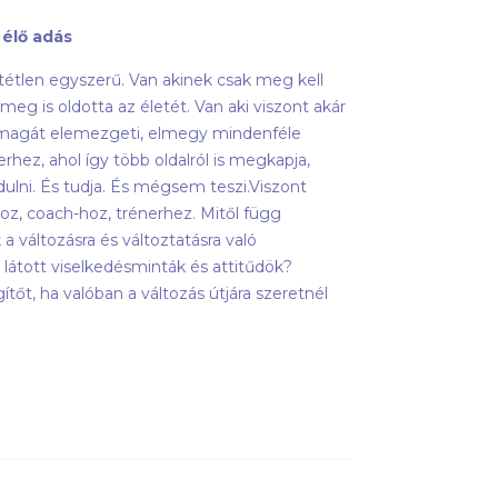
 élő adás
ltétlen egyszerű. Van akinek csak meg kell
meg is oldotta az életét. Van aki viszont akár
önmagát elemezgeti, elmegy mindenféle
rhez, ahol így több oldalról is megkapja,
lni. És tudja. És mégsem teszi.Viszont
z, coach-hoz, trénerhez. Mitől függ
 változásra és változtatásra való
 látott viselkedésminták és attitűdök?
őt, ha valóban a változás útjára szeretnél