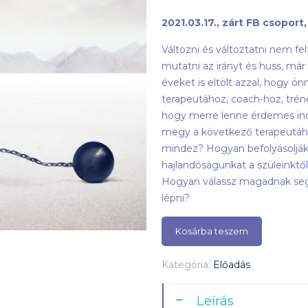
2021.03.17., zárt FB csoport,
Változni és változtatni nem fe
mutatni az irányt és huss, már 
éveket is eltölt azzal, hogy 
terapeutához, coach-hoz, tréne
hogy merre lenne érdemes indu
megy a következő terapeutáho
mindez? Hogyan befolyásolják a
hajlandóságunkat a szüleinktől
Hogyan válassz magadnak segít
lépni?
Kosárba teszem
Kategória:
Előadás
Leírás