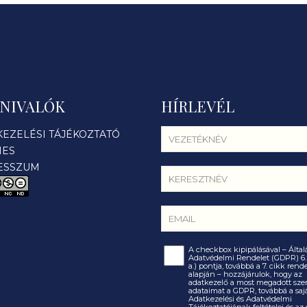
NIVALÓK
HÍRLEVÉL
KEZELÉSI TÁJÉKOZTATÓ
IES
ESSZUM
A checkbox kipipálásával – Álta
Adatvédelmi Rendelet (GDPR) 6. 
a.) pontja, továbbá a 7. cikk ren
alapján – hozzájárulok, hogy az
adatkezelő a most megadott sze
adataimat a GDPR, továbbá a saj
Adatkezelési és Adatvédelmi