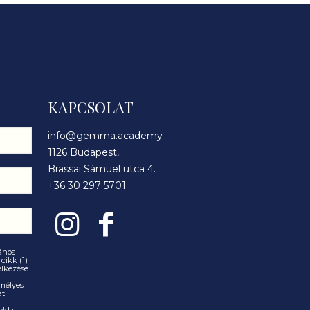
KAPCSOLAT
info@gemma.academy
1126 Budapest,
Brassai Sámuel utca 4.
+36 30 297 5701
lános
cikk (1)
delkezése
mélyes
át