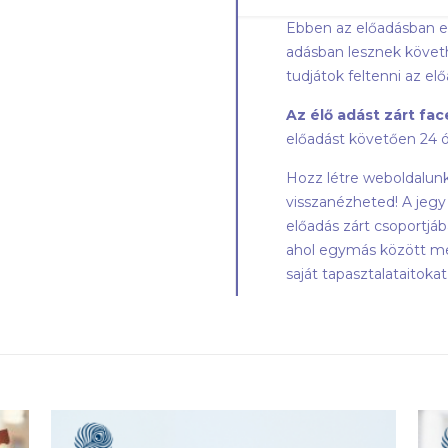
Ebben az előadásban er
adásban lesznek köve
tudjátok feltenni az elő
Az élő adást zárt f
előadást követően 24 ó
Hozz létre weboldalunko
visszanézheted! A jeg
előadás zárt csoportjáb
ahol egymás között me
saját tapasztalataitoka