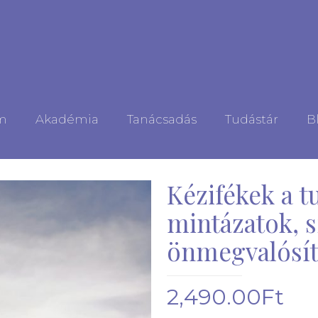
m
Akadémia
Tanácsadás
Tudástár
B
Kézifékek a t
mintázatok, s
önmegvalósít
2,490.00
Ft