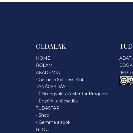
OLDALAK
TUD
HOME
ADAT
RÓLAM
COOK
AKADÉMIA
IMPR
-
Gemma Selfness Klub
TANÁCSADÁS
-
Célmegvalósító Mentor Program
-
Egyéni tanácsadás
TUDÁSTÁR
-
Shop
-
Gemma alapok
BLOG