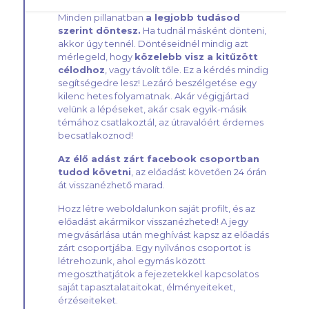
Minden pillanatban
a legjobb tudásod
szerint döntesz.
Ha tudnál másként dönteni,
akkor úgy tennél. Döntéseidnél mindig azt
mérlegeld, hogy
közelebb visz a kitűzött
célodhoz
, vagy távolít tőle. Ez a kérdés mindig
segítségedre lesz! Lezáró beszélgetése egy
kilenc hetes folyamatnak. Akár végigjártad
velünk a lépéseket, akár csak egyik-másik
témához csatlakoztál, az útravalóért érdemes
becsatlakoznod!
Az élő adást zárt facebook csoportban
tudod követni
, az előadást követően 24 órán
át visszanézhető marad.
Hozz létre weboldalunkon saját profilt, és az
előadást akármikor visszanézheted! A jegy
megvásárlása után meghívást kapsz az előadás
zárt csoportjába. Egy nyilvános csoportot is
létrehozunk, ahol egymás között
megoszthatjátok a fejezetekkel kapcsolatos
saját tapasztalataitokat, élményeiteket,
érzéseiteket.