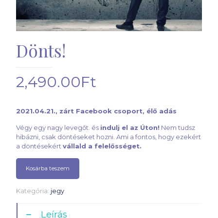
Dönts!
2,490.00
Ft
2021.04.21., zárt Facebook csoport, élő adás
Végy egy nagy levegőt. és
indulj el az Úton!
Nem tudsz
hibázni, csak döntéseket hozni. Ami a fontos, hogy ezekért
a döntésekért
vállald a felelősséget.
Kosárba teszem
Kategória:
jegy
Leírás