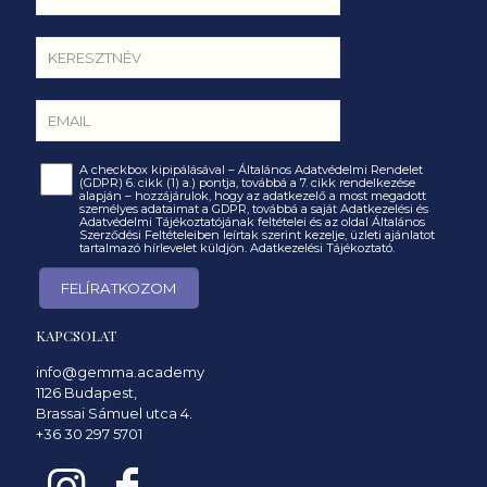
A checkbox kipipálásával – Általános Adatvédelmi Rendelet
(GDPR) 6. cikk (1) a.) pontja, továbbá a 7. cikk rendelkezése
alapján – hozzájárulok, hogy az adatkezelő a most megadott
személyes adataimat a GDPR, továbbá a saját Adatkezelési és
Adatvédelmi Tájékoztatójának feltételei és az oldal Általános
Szerződési Feltételeiben leírtak szerint kezelje, üzleti ajánlatot
tartalmazó hírlevelet küldjön.
Adatkezelési Tájékoztató.
KAPCSOLAT
info@gemma.academy
1126 Budapest,
Brassai Sámuel utca 4.
+36 30 297 5701