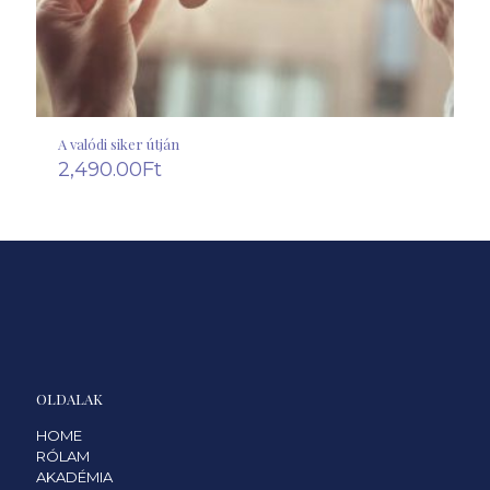
A valódi siker útján
2,490.00
Ft
OLDALAK
HOME
RÓLAM
AKADÉMIA