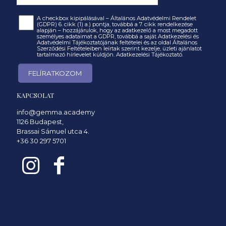
A checkbox kipipálásával – Általános Adatvédelmi Rendelet
(GDPR) 6. cikk (1) a.) pontja, továbbá a 7. cikk rendelkezése
alapján – hozzájárulok, hogy az adatkezelő a most megadott
személyes adataimat a GDPR, továbbá a saját Adatkezelési és
Adatvédelmi Tájékoztatójának feltételei és az oldal Általános
Szerződési Feltételeiben leírtak szerint kezelje, üzleti ajánlatot
tartalmazó hírlevelet küldjön.
Adatkezelési Tájékoztató.
KAPCSOLAT
info@gemma.academy
1126 Budapest,
Brassai Sámuel utca 4.
+36 30 297 5701