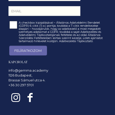
A checkbox kipipálásával – Általános Adatvédelmi Rendelet
(GDPR) 6. cikk (1) a.) pontja, továbbá a 7. cikk rendelkezése
alapján – hozzájárulok, hogy az adatkezelő a most megadott
személyes adataimat a GDPR, továbbá a saját Adatkezelési és
Adatvédelmi Tájékoztatójának feltételei és az oldal Általános
Szerződési Feltételeiben leírtak szerint kezelje, üzleti ajánlatot
tartalmazó hírlevelet küldjön.
Adatkezelési Tájékoztató.
KAPCSOLAT
info@gemma.academy
1126 Budapest,
Brassai Sámuel utca 4.
+36 30 297 5701