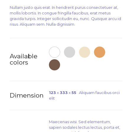
Nullam justo quis erat. In hendrerit purus consectetuer at,
mollis lobortis. In congue fringilla faucibus, erat metus
gravida turpis. Integer sollicitudin eu, nunc. Quisque arcu id
risus. Aliquam sem. Nulla dignissim.
Available
colors
123
x
333
x
55
Aliquam faucibus orci
Dimension
elit
Maecenas wisi. Sed elementum,
sapien sodales lectus lectus, porta et,