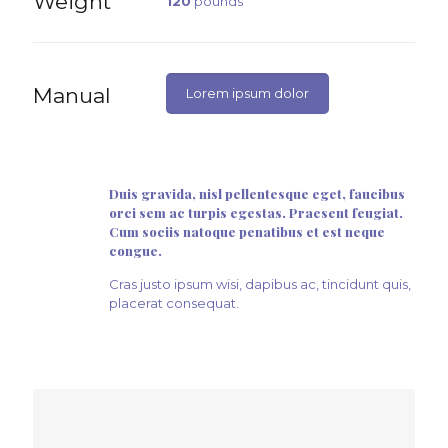
Weight
120
pounds
Manual
Lorem ipsum dolor
Duis gravida, nisl pellentesque eget, faucibus
orci sem ac turpis egestas. Praesent feugiat.
Cum sociis natoque penatibus et est neque
congue.
Cras justo ipsum wisi, dapibus ac, tincidunt quis,
placerat consequat.