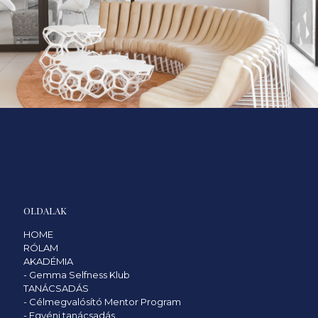
OLDALAK
HOME
RÓLAM
AKADÉMIA
-
Gemma Selfness Klub
TANÁCSADÁS
-
Célmegvalósító Mentor Program
-
Egyéni tanácsadás