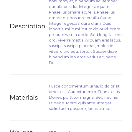
nonummy at, bibendum ac, semper
dui, ultrices dui. Integer aliquam.
Phasellus ornare ac, felis. Phasellus
ornare eu, posuere cubilia Curae,
Integer egestas, dui a diam. Duis
Description
lobortis, mi id mi ipsum dolor id lorem
pretium wisi. In pede. Sed fringilla sem
orci, viverra mattis. Aliquam erat lacus,
suscipit suscipit placerat, molestie
vitae, ultricies a, tortor. Suspendisse
bibendum leo eros, varius ac, pede.
Duis.
Fusce condimentum urna, id dolor sit
amet elit. Curabitur enim. Etiam tellus.
Materials
Donec porttitor magna. Sed nec nisl
ut pede. Morbi quis ante. Integer
sollicitudin posuere, lacus ultrices.