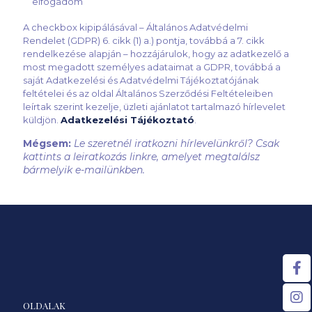
elfogadom
A checkbox kipipálásával – Általános Adatvédelmi
Rendelet (GDPR) 6. cikk (1) a.) pontja, továbbá a 7. cikk
rendelkezése alapján – hozzájárulok, hogy az adatkezelő a
most megadott személyes adataimat a GDPR, továbbá a
saját Adatkezelési és Adatvédelmi Tájékoztatójának
feltételei és az oldal Általános Szerződési Feltételeiben
leírtak szerint kezelje, üzleti ajánlatot tartalmazó hírlevelet
küldjön.
Adatkezelési Tájékoztató
.
Mégsem:
Le szeretnél iratkozni hírlevelünkről? Csak
kattints a leiratkozás linkre, amelyet megtalálsz
bármelyik e-mailünkben.
OLDALAK